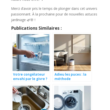
Merci d’avoir pris le temps de plonger dans cet univers
passionnant. À la prochaine pour de nouvelles astuces
jardinage 🌿🌸 !
Publications Similaires :
Votre congélateur
Adieu les puces : la
envahi par le givre ?
méthode
Découvrez l’astuce
révolutionnaire pour
imparable pour un
un intérieur sain,
dégivrage rapide et
sans stress ni tracas
sans effort