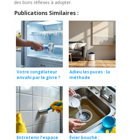
des bons réflexes à adopter.
Publications Similaires :
Votre congélateur
Adieu les puces : la
envahi par le givre ?
méthode
Découvrez l’astuce
révolutionnaire pour
imparable pour un
un intérieur sain,
dégivrage rapide et
sans stress ni tracas
sans effort
Entretenir l’espace
Évier bouché :