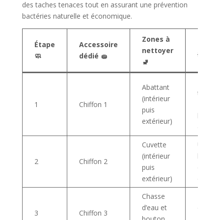
des taches tenaces tout en assurant une prévention
bactéries naturelle et économique.
Zones à
Étape
Accessoire
Consei
nettoyer
🧼
dédié 🧽
💡
🚽
Nettoy
Abattant
toute 
(intérieur
1
Chiffon 1
zone p
puis
limiter 
extérieur)
dispers
Cuvette
Utilise
(intérieur
brosse
2
Chiffon 2
puis
épong
extérieur)
différe
Chasse
Eviter 
d’eau et
contact
3
Chiffon 3
bouton
avec a