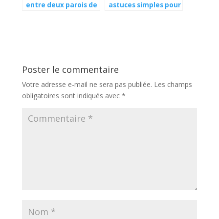
entre deux parois de
astuces simples pour
douche : nos conseils
débloquer
pratiques et
efficacement votre
efficaces !
bouchon
Poster le commentaire
Votre adresse e-mail ne sera pas publiée.
Les champs
obligatoires sont indiqués avec
*