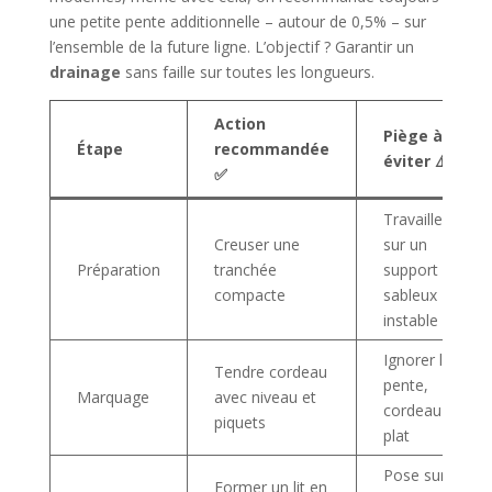
une petite pente additionnelle – autour de 0,5% – sur
l’ensemble de la future ligne. L’objectif ? Garantir un
drainage
sans faille sur toutes les longueurs.
Action
Piège à
Étape
recommandée
éviter ⚠️
✅
Travailler
Creuser une
sur un
Préparation
tranchée
support
compacte
sableux
instable
Ignorer la
Tendre cordeau
pente,
Marquage
avec niveau et
cordeau à
piquets
plat
Pose sur
Former un lit en