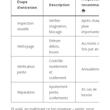
Étape
Description
recommandée
d’entretien
🌦️
Vérifier
Après chaque
Inspection
stagnation,
pluie
visuelle
blocage
importante
Enlever
Au moins deux
Nettoyage
débris,
fois par an
boues
Contrôle
Vérification
nivellement
Annuellement
pente
et
scellement
Ajustement
En cas de
Réparation
pente,
besoin
scellements
Et voilà, en maîtrisant ce trio magique – pente, pose