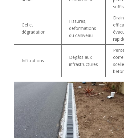
suffisante
Drainage
Fissures,
Gel et
efficace,
déformations
dégradation
évacuation
du caniveau
rapide
Pente
Dégâts aux
correcte +
Infiltrations
infrastructures
scellement
béton