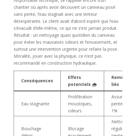
responsable technique, se rappelle encore d’un
chantier où après avoir découvert un caniveau posé
sans pente, l’eau stagnait avec une lenteur
désespérante. Le client avait d’abord espéré que l’eau
s’évacuât d’elle-même, ce qui ne s’est jamais produit.
Résultat : un nettoyage quasi quotidien du caniveau
pour éviter les mauvaises odeurs et l’envasement, et
surtout une intervention urgente pour refaire la pose.
Moralité, jouer avec la physique, ce n’est pas
recommandé en construction hydraulique.
Effets
Remèdes
Conséquences
potentiels 🌧️
liés
Prolifération
Assurer
Eau stagnante
moustiques,
pente ≥
odeurs
1%
Nettoyage
Bouchage
Blocage
régulier,
débris
écoulement
pente