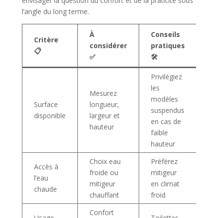
envisager la question du confort et de la praticité sous
l’angle du long terme.
À
Conseils
Critère
considérer
pratiques
📋
✅
🛠️
Privilégiez
les
Mesurez
modèles
Surface
longueur,
suspendus
disponible
largeur et
en cas de
hauteur
faible
hauteur
Choix eau
Préférez
Accès à
froide ou
mitigeur
l’eau
mitigeur
en climat
chaude
chauffant
froid
Confort
Usage
Toilettes